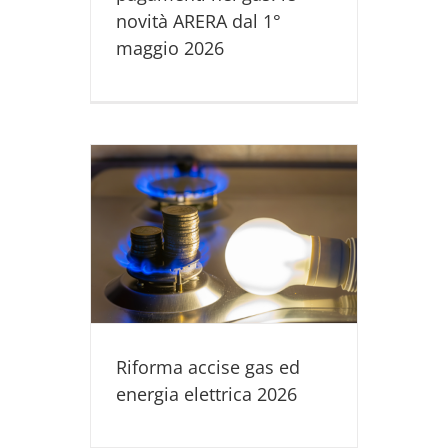
novità ARERA dal 1°
maggio 2026
d energia
6
NDITA GAS
RICA
Riforma accise gas ed
energia elettrica 2026