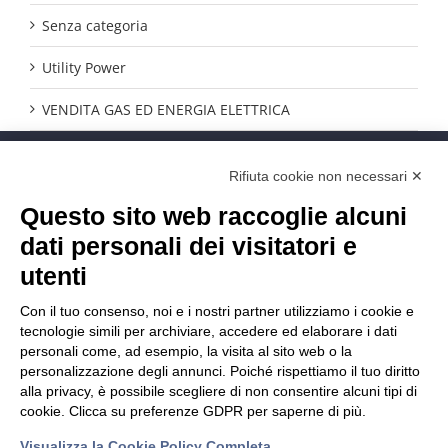
Senza categoria
Utility Power
VENDITA GAS ED ENERGIA ELETTRICA
CONTATTACI
Rifiuta cookie non necessari ✕
Questo sito web raccoglie alcuni
Phone:
0554289294
E-mail:
info@iperutility.it
dati personali dei visitatori e
utenti
Con il tuo consenso, noi e i nostri partner utilizziamo i cookie e
tecnologie simili per archiviare, accedere ed elaborare i dati
personali come, ad esempio, la visita al sito web o la
personalizzazione degli annunci. Poiché rispettiamo il tuo diritto
alla privacy, è possibile scegliere di non consentire alcuni tipi di
cookie. Clicca su preferenze GDPR per saperne di più.
Visualizza la Cookie Policy Completa