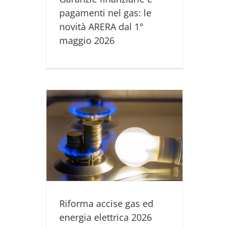
pagamenti nel gas: le
novità ARERA dal 1°
maggio 2026
d energia
6
NDITA GAS
RICA
Riforma accise gas ed
energia elettrica 2026