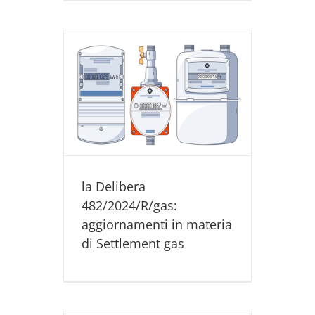
4/R/gas:
teria di
as
light
Utility
 ENERGIA
la Delibera
482/2024/R/gas:
aggiornamenti in materia
di Settlement gas