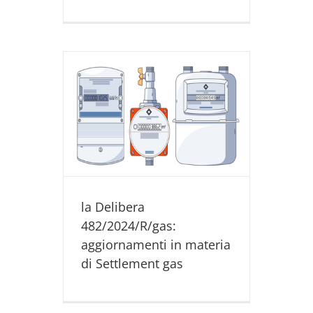
4/R/gas:
teria di
as
light
Utility
 ENERGIA
la Delibera
482/2024/R/gas:
aggiornamenti in materia
di Settlement gas