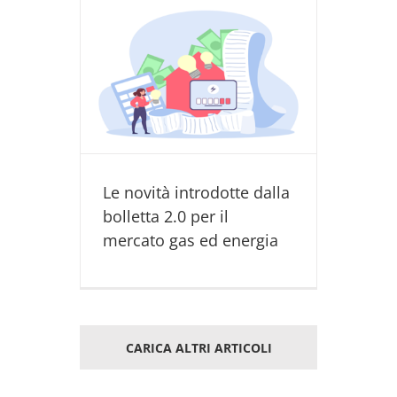
e dalla
ercato gas
ighlight
 ELETTRICA
Le novità introdotte dalla
bolletta 2.0 per il
mercato gas ed energia
CARICA ALTRI ARTICOLI