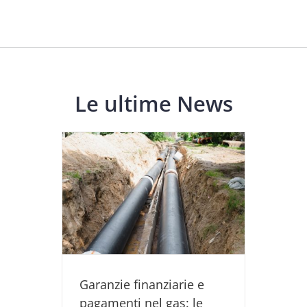
Le ultime News
rie e
e novità
io 2026
light
Utility
Garanzie finanziarie e
pagamenti nel gas: le