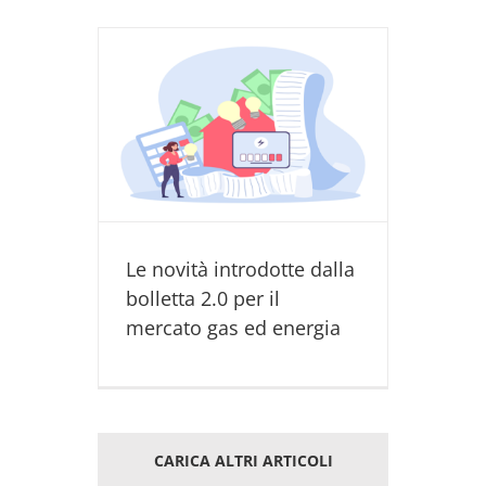
e dalla
ercato gas
ighlight
 ELETTRICA
Le novità introdotte dalla
bolletta 2.0 per il
mercato gas ed energia
CARICA ALTRI ARTICOLI