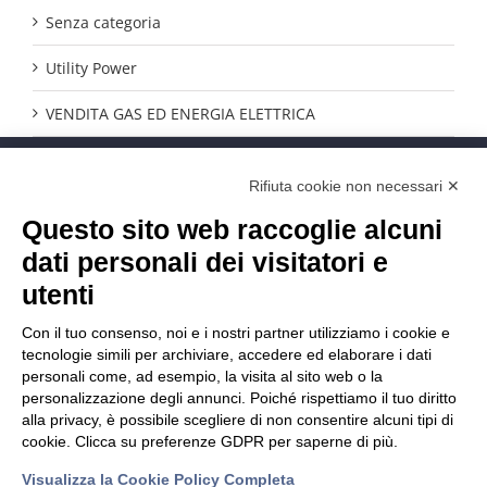
Senza categoria
Utility Power
VENDITA GAS ED ENERGIA ELETTRICA
CONTATTACI
Rifiuta cookie non necessari ✕
Questo sito web raccoglie alcuni
Phone:
0554289294
E-mail:
info@iperutility.it
dati personali dei visitatori e
utenti
Con il tuo consenso, noi e i nostri partner utilizziamo i cookie e
tecnologie simili per archiviare, accedere ed elaborare i dati
personali come, ad esempio, la visita al sito web o la
personalizzazione degli annunci. Poiché rispettiamo il tuo diritto
alla privacy, è possibile scegliere di non consentire alcuni tipi di
cookie. Clicca su preferenze GDPR per saperne di più.
Visualizza la Cookie Policy Completa